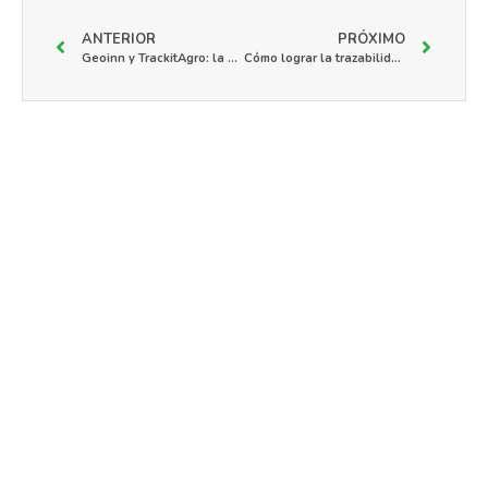
ANTERIOR
PRÓXIMO
Geoinn y TrackitAgro: la alianza que busca potenciar la agroindustria en Centro América y el Caribe
Cómo lograr la trazabilidad de los cultivos agrícolas
También puede interesarte...