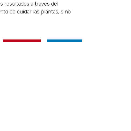
s resultados a través del
to de cuidar las plantas, sino
Pinterest
LinkedIn
PRÓXIMO
Software de aplicación en la agricultura: cómo integrar todas las variables en un solo lugar