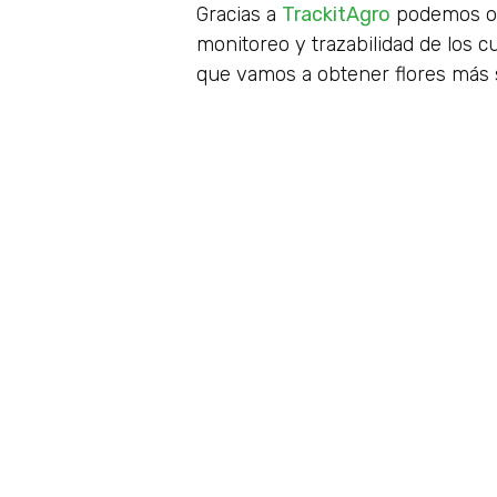
Gracias a
TrackitAgro
podemos opt
monitoreo y trazabilidad de los c
que vamos a obtener flores más s
Compartilo:
ANTERIOR
4 formas de ahorrar energía en la floricul
También puede interesarte...