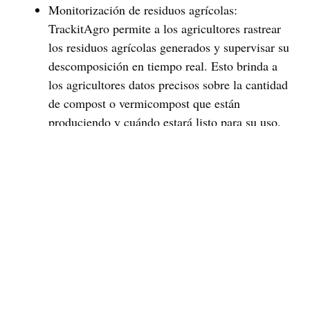
Monitorización de residuos agrícolas
:
TrackitAgro permite a los agricultores rastrear
los residuos agrícolas generados y supervisar su
descomposición en tiempo real. Esto brinda a
los agricultores datos precisos sobre la cantidad
de compost o vermicompost que están
produciendo y cuándo estará listo para su uso.
La gestión de residuos agrícolas con tecnología
se convierte así en una tarea más eficiente y
controlada.
Optimización de procesos
: La plataforma
proporciona recomendaciones basadas en datos
sobre las mejores prácticas de compostaje y
vermicompostaje. Sugerencias como ajustes en
la temperatura, la humedad y la cantidad de
residuos a utilizar contribuyen a acelerar el
proceso de descomposición y mejorar la